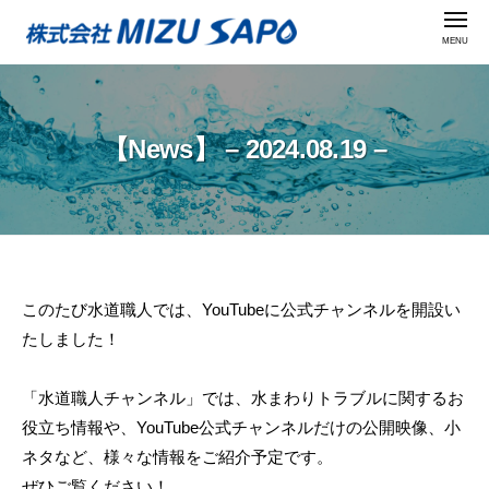
株
ー
コ
メ
式
ニ
ン
ュ
会
株
ー
テ
社
式
ン
M
会
ツ
I
【News】 – 2024.08.19 –
社
Z
へ
U
M
ス
S
I
キ
A
ッ
Z
P
プ
U
O
このたび水道職人では、YouTubeに公式チャンネルを開設い
S
【News】
たしました！
A
–
P
「水道職人チャンネル」では、水まわりトラブルに関するお
O
2024.08.19
役立ち情報や、YouTube公式チャンネルだけの公開映像、小
–
ネタなど、様々な情報をご紹介予定です。
ぜひご覧ください！