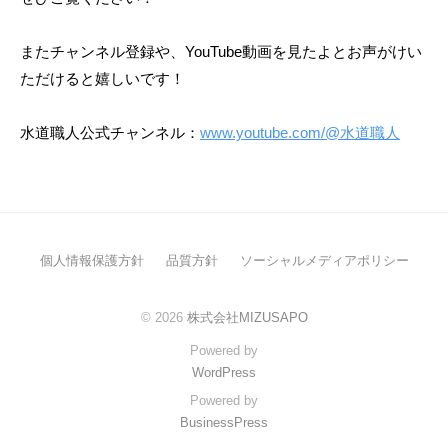
2
0
またチャンネル登録や、YouTube動画を見たよとお声がけい
2
ただけると嬉しいです！
4
年
9
水道職人公式チャンネル：
www.youtube.com/@水道職人
月
9
日
b
y
個人情報保護方針
品質方針
ソーシャルメディアポリシー
m
i
© 2026
株式会社MIZUSAPO
z
u
Powered by
s
WordPress
a
Powered by
p
BusinessPress
o