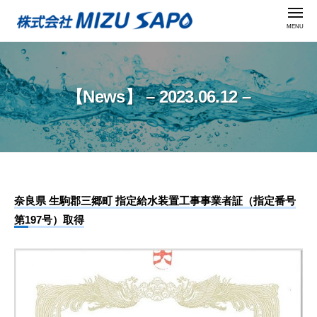
株
ー
コ
メ
式
ニ
ン
ュ
会
株
ー
テ
社
式
ン
M
会
ツ
I
【News】 – 2023.06.12 –
社
Z
へ
U
M
ス
S
I
キ
A
ッ
Z
P
プ
U
O
奈良県 生駒郡三郷町 指定給水装置工事事業者証（指定番号
S
【News】
第197号）取得
A
–
P
O
2023.06.12
–