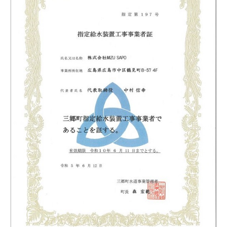
2
0
2
3
年
6
月
1
9
日
b
y
m
i
z
u
s
a
p