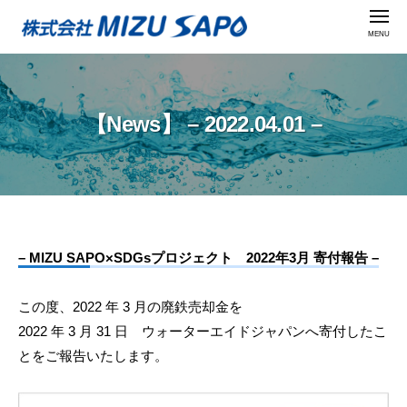
株
ー
コ
メ
式
ニ
ン
ュ
会
株
ー
テ
社
式
ン
M
会
ツ
I
【News】 – 2022.04.01 –
社
Z
へ
U
M
ス
S
I
キ
A
ッ
Z
P
プ
U
O
– MIZU SAPO×SDGsプロジェクト 2022年3月 寄付報告 –
S
【News】
A
この度、2022 年 3 月の廃鉄売却金を
–
P
2022 年 3 月 31 日 ウォーターエイドジャパンへ寄付したこ
O
2022.04.01
とをご報告いたします。
–