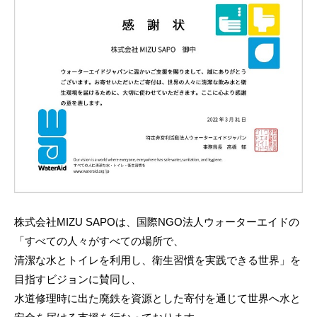
2
0
2
2
年
6
月
2
日
b
y
m
i
株式会社MIZU SAPOは、国際NGO法人ウォーターエイドの
z
「すべての人々がすべての場所で、
u
清潔な水とトイレを利用し、衛生習慣を実践できる世界」を
s
a
目指すビジョンに賛同し、
p
水道修理時に出た廃鉄を資源とした寄付を通じて世界へ水と
o